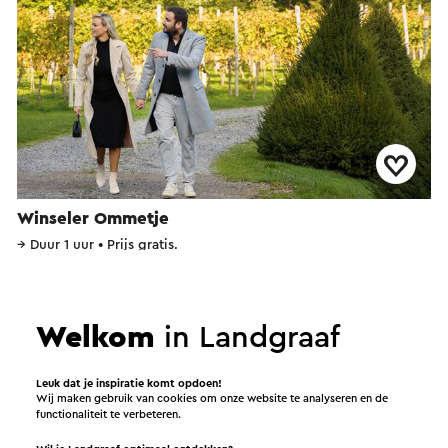
Winseler Ommetje
→
Duur 1 uur
•
Prijs gratis.
Landgraaf
Welkom
in Landgraaf
Concert
Leuk dat je inspiratie komt opdoen!
Wij maken gebruik van cookies om onze website te analyseren en de
functionaliteit te verbeteren.