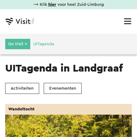
⟶ Klik
hier
voor heel Zuid-Limburg
Go Visit →
UITagenda
UITagenda in Landgraaf
Activiteiten
Evenementen
Wandeltocht