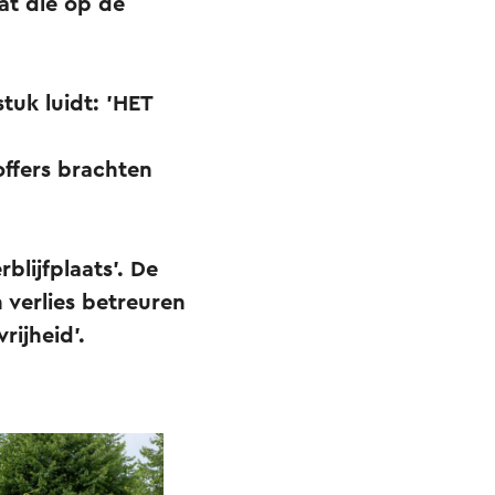
at die op de
tuk luidt: 'HET
ffers brachten
blijfplaats'. De
 verlies betreuren
vrijheid'.