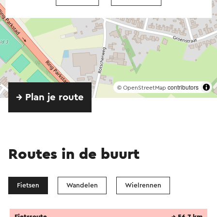
©
contributors
OpenStreetMap
→ Plan je route
Routes in de buurt
Fietsen
Wandelen
Wielrennen
Fietsroute
→ 56,7 km