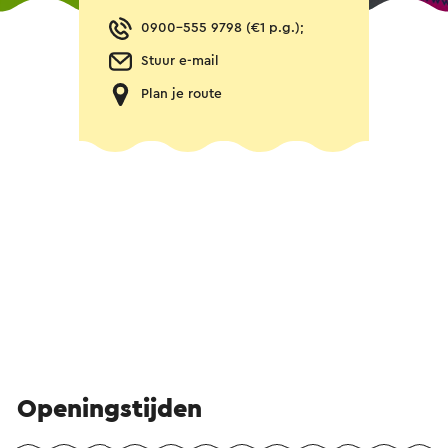
0900-555 9798 (€1 p.g.);
Stuur e-mail
Plan je route
Openingstijden