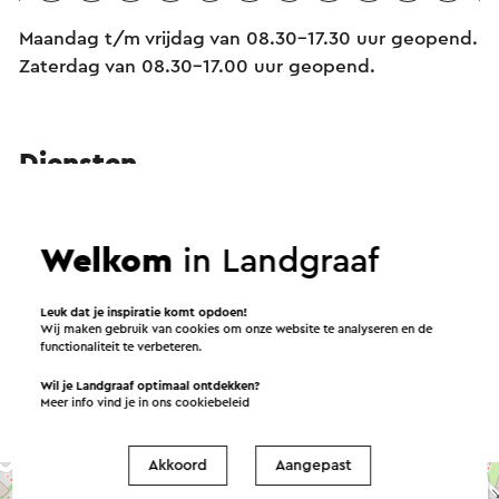
Maandag t/m vrijdag van 08.30-17.30 uur geopend.
Zaterdag van 08.30-17.00 uur geopend.
Diensten
Geschenkbonnen
Welkom
in Landgraaf
Toeristische boeken, kaarten en gidsen
Informatieverstrekking
Leuk dat je inspiratie komt opdoen!
Wij maken gebruik van cookies om onze website te analyseren en de
functionaliteit te verbeteren.
Wil je Landgraaf optimaal ontdekken?
Meer info vind je in ons
cookiebeleid
Akkoord
Aangepast