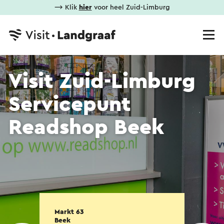
⟶ Klik
hier
voor heel Zuid-Limburg
Visit Zuid-Limburg
Servicepunt
Readshop Beek
Markt 63
Beek