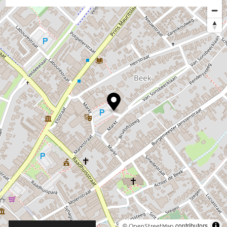
©
contributors
OpenStreetMap