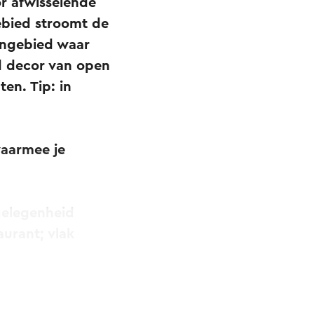
r afwisselende
ebied stroomt de
nengebied waar
d decor van open
en. Tip: in
aarmee je
rgelegenheid
aurant; vlak