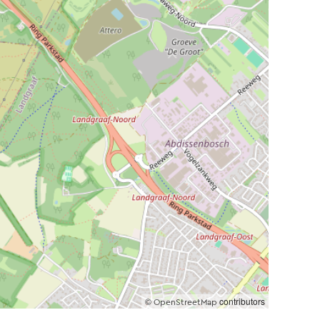
©
contributors
OpenStreetMap