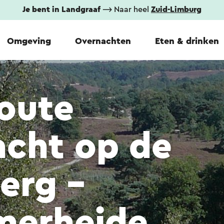
Je bent in Landgraaf
⟶ Naar heel
Zuid-Limburg
Omgeving
Overnachten
Eten & drinken
oute
acht op de
erg -
merheide