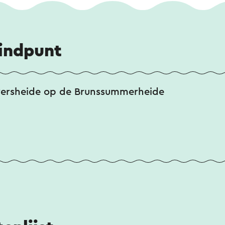
eindpunt
versheide op de Brunssummerheide