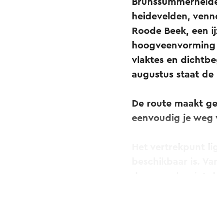
Brunssummerheide
heidevelden, venn
Roode Beek, een ij
hoogveenvorming p
vlaktes en dichtbe
augustus staat de 
De route maakt g
eenvoudig je weg 
Het vertrekpunt li
beschikbaar is. Va
daarvoor begint d