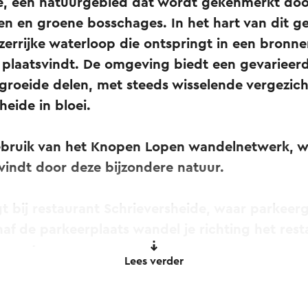
, een natuurgebied dat wordt gekenmerkt doo
en en groene bosschages. In het hart van dit g
zerrijke waterloop die ontspringt in een bron
laatsvindt. De omgeving biedt een gevarieer
groeide delen, met steeds wisselende vergezicht
heide in bloei.
ebruik van het Knopen Lopen wandelnetwerk, w
vindt door deze bijzondere natuur.
gt bij restaurant Schrieversheide, waar parkee
naf de parkeerplaats wandel je richting het rest
e route.
Lees verder