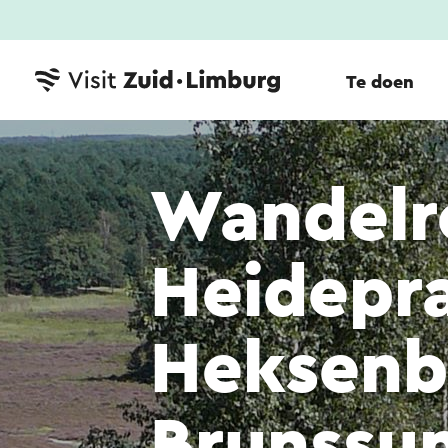
Te doen
Wandelr
Heidepr
Heksenb
Brunssu