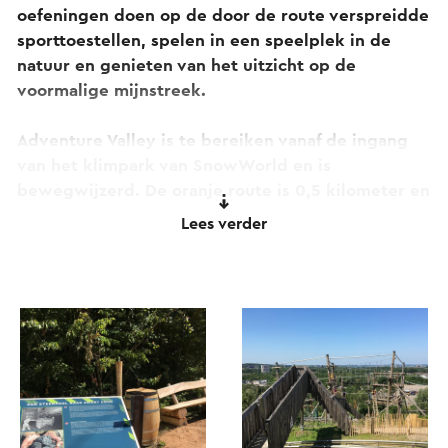
oefeningen doen op de door de route verspreidde
sporttoestellen, spelen in een speelplek in de
natuur en genieten van het uitzicht op de
voormalige mijnstreek.
Adventure Valley is te bereiken vanaf de ingang
van het klimpark van SnowWorld en is
bewegwijzerd. De oranje route is 0,5 kilometer en
de groene route 0,7 kilometer.
Lees verder