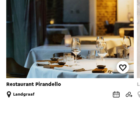
Restaurant Pirandello
L
Landgraaf